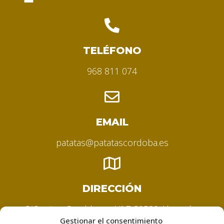
TELÉFONO
968 811 074
EMAIL
patatas@patatascordoba.es
DIRECCIÓN
C/Camino Casablanca Nº 7 30580 Alquerías
Gestionar el consentimiento