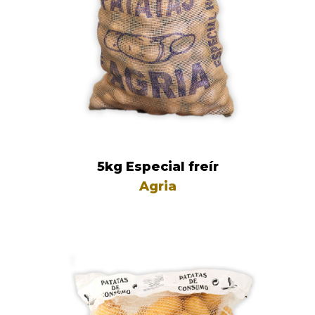
5kg Especial freír
Agria