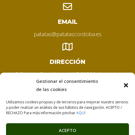
EMAIL
patatas@patatascordoba.es
DIRECCIÓN
C/Camino Casablanca Nº 7 30580 Alquerías
Gestionar el consentimiento
Murcia (España)
de las cookies
Utilizamos cookies propias y de terceros para mejorar nuestro servicio
y poder realizar un análisis de sus hábitos de navegación. ACEPTO /
©2022 Patatas Córdoba –
Diseño web | Guellcom
RECHAZO Para más información pinchar
AQUÍ
ACEPTO
Aviso legal
Política de privacidad